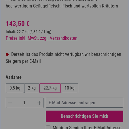
hochwertigem Geflügelfleisch, Fisch und wertvollen Kräutern
Regulärer Preis:
143,50 €
Inhalt:
22.7 kg
(6,32 € / 1 kg)
Preise inkl. MwSt. zzgl. Versandkosten
Derzeit ist das Produkt nicht verfügbar, wir benachrichtigen
Sie gern per E-Mail
auswählen
Variante
0,5 kg
2 kg
22,7 kg
10 kg
(Diese Option ist zurzeit nicht verfügbar.)
Benachrichtigen Sie mich
Mit dem Senden Ihrer E-Mail Adresse,