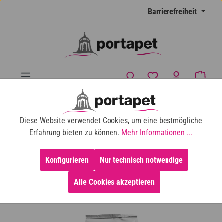
Zum Hauptinhalt springen
Barrierefreiheit
Du hast 0 Produkte
Waren
10% Shop-Rabatt ab 100 € Einkaufswert
Diese Website verwendet Cookies, um eine bestmögliche
Katze
Katzenfutter
Katzen-Trockenfutter
Erfahrung bieten zu können.
Mehr Informationen ...
Konfigurieren
Nur technisch notwendige
Alle Cookies akzeptieren
Bildergalerie überspringen