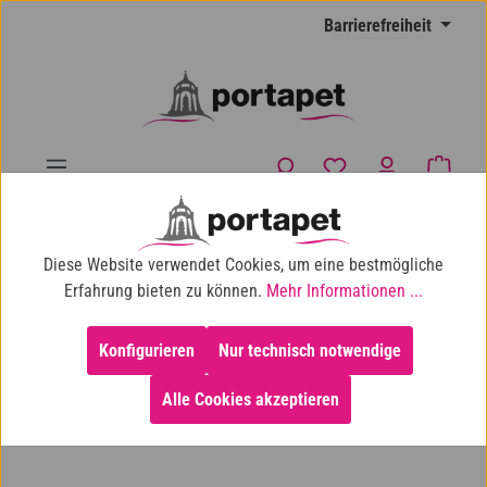
Zum Hauptinhalt springen
Barrierefreiheit
Du hast 0 Produkte
Waren
10% Shop-Rabatt ab 100 € Einkaufswert
Diese Website verwendet Cookies, um eine bestmögliche
Informationen
Vertrag widerrufen
Erfahrung bieten zu können.
Mehr Informationen ...
Vertrag widerrufen
Konfigurieren
Nur technisch notwendige
Alle Cookies akzeptieren