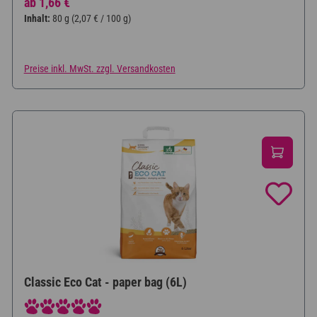
Regulärer Preis:
ab
1,66 €
Inhalt:
80 g
(2,07 € / 100 g)
Preise inkl. MwSt. zzgl. Versandkosten
Classic Eco Cat - paper bag (6L)