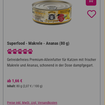
Superfood - Makrele - Ananas (80 g)
Durchschnittliche Bewertung von 5 von 5 Sternen
Getreidefreies Premium-Alleinfutter für Katzen mit frischer
Makrele und Ananas, schonend in der Dose dampfgegart.
Regulärer Preis:
ab
1,66 €
Inhalt:
80 g
(2,07 € / 100 g)
Preise inkl. MwSt. zzgl. Versandkosten