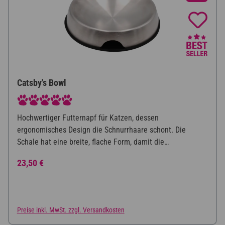
Catsby's Bowl
Durchschnittliche Bewertung von 5 von 5 Sternen
Hochwertiger Futternapf für Katzen, dessen
ergonomisches Design die Schnurrhaare schont. Die
Schale hat eine breite, flache Form, damit die
empfindlichen Schnurrhaare der Katze nur minimal damit
Regulärer Preis:
23,50 €
in Kontakt kommen und die Katze das Fressen genießen
kann. Außerdem kann so jegliches Futter problemlos
erreicht werden. Der Futternapf besteht aus einer leicht zu
reinigenden Schale aus Edelstahl und einer rutschfesten
Preise inkl. MwSt. zzgl. Versandkosten
Unterlage.