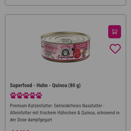
Superfood - Huhn - Quinoa (80 g)
Durchschnittliche Bewertung von 5 von 5 Sternen
Premium Katzenfutter: Getreidefreies Nassfutter -
Alleinfutter mit frischem Hühnchen & Quinoa, schonend in
der Dose dampfgegart