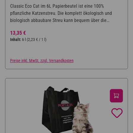
Durchschnittliche Bewertung von 5 von 5 Sternen
Classic Eco Cat im 6L Papierbeutel ist eine 100%
pflanzliche Katzenstreu. Die komplett ökologisch und
biologisch abbaubare Streu kann bequem über die
Haustoilette, als Bio-Abfall oder Kompost entsorgt werden.
Regulärer Preis:
13,35 €
Inhalt:
6 l
(2,23 € / 1 l)
Preise inkl. MwSt. zzgl. Versandkosten