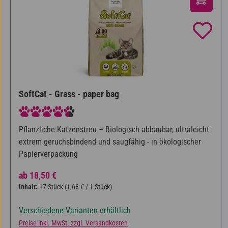
SoftCat - Grass - paper bag
Durchschnittliche Bewertung von 4.6 von 5 Sternen
Pflanzliche Katzenstreu – Biologisch abbaubar, ultraleicht
extrem geruchsbindend und saugfähig - in ökologischer
Papierverpackung
Regulärer Preis:
ab
18,50 €
Inhalt:
17 Stück
(1,68 € / 1 Stück)
Verschiedene Varianten erhältlich
Preise inkl. MwSt. zzgl. Versandkosten