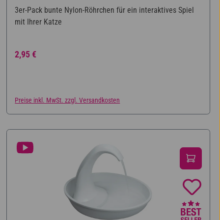
Durchschnittliche Bewertung von 5 von 5 Sternen
3er-Pack bunte Nylon-Röhrchen für ein interaktives Spiel
mit Ihrer Katze
Regulärer Preis:
2,95 €
Preise inkl. MwSt. zzgl. Versandkosten