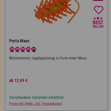
Porta Maus
Durchschnittliche Bewertung von 4.75 von 5 Sternen
Motorisiertes Jagdspielzeug in Form einer Maus
Regulärer Preis:
ab
12,99 €
Verschiedene Varianten erhältlich
Preise inkl. MwSt. zzgl. Versandkosten