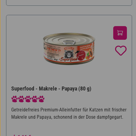
Superfood - Makrele - Papaya (80 g)
Durchschnittliche Bewertung von 5 von 5 Sternen
Getreidefreies Premium-Alleinfutter für Katzen mit frischer
Makrele und Papaya, schonend in der Dose dampfgegart.