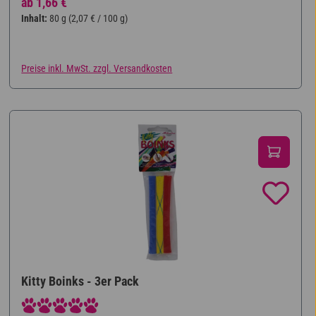
Regulärer Preis:
ab
1,66 €
Inhalt:
80 g
(2,07 € / 100 g)
Preise inkl. MwSt. zzgl. Versandkosten
Kitty Boinks - 3er Pack