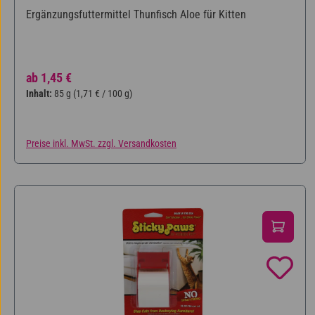
Ergänzungsfuttermittel Thunfisch Aloe für Kitten
Regulärer Preis:
ab
1,45 €
Inhalt:
85 g
(1,71 € / 100 g)
Preise inkl. MwSt. zzgl. Versandkosten