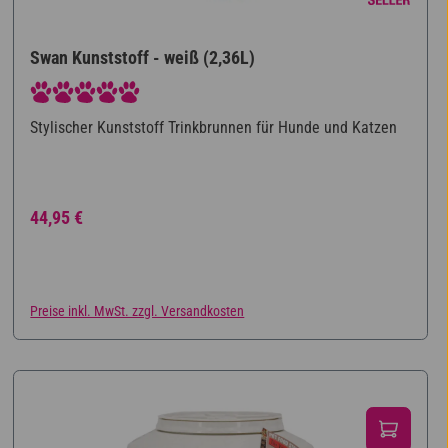
Swan Kunststoff - weiß (2,36L)
Durchschnittliche Bewertung von 5 von 5 Sternen
Stylischer Kunststoff Trinkbrunnen für Hunde und Katzen
Regulärer Preis:
44,95 €
Preise inkl. MwSt. zzgl. Versandkosten