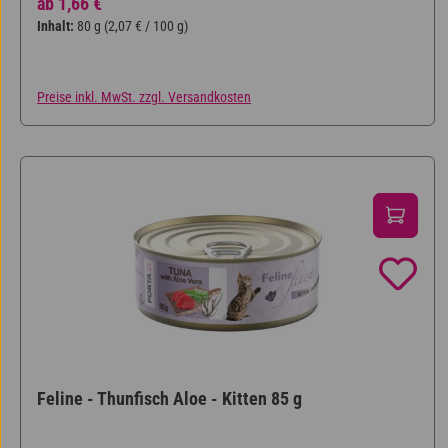
Regulärer Preis:
ab
1,66 €
Inhalt:
80 g
(2,07 € / 100 g)
Preise inkl. MwSt. zzgl. Versandkosten
Feline - Thunfisch Aloe - Kitten 85 g