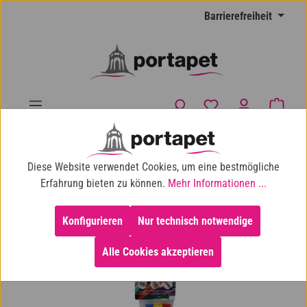
Zum Hauptinhalt springen
Barrierefreiheit
Du hast 0 Produkte
Waren
10% Shop-Rabatt ab 100 € Einkaufswert
Diese Website verwendet Cookies, um eine bestmögliche
Katze
Katzenspielzeug
Beschäftigung
Erfahrung bieten zu können.
Mehr Informationen ...
Endless Possibilities
Konfigurieren
Nur technisch notwendige
Alle Cookies akzeptieren
Bildergalerie überspringen