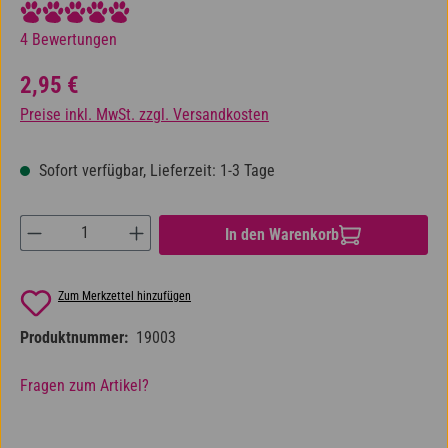
Durchschnittliche Bewertung von 5 von 5 Sternen
4 Bewertungen
Regulärer Preis:
2,95 €
Preise inkl. MwSt. zzgl. Versandkosten
Sofort verfügbar, Lieferzeit: 1-3 Tage
Produkt Anzahl: Gib den gewünschten Wert ein od
In den Warenkorb
Zum Merkzettel hinzufügen
Produktnummer:
19003
Fragen zum Artikel?