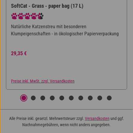
SoftCat - Grass - paper bag (17 L)
Durchschnittliche Bewertung von 4.6 von 5 Sternen
Natürliche Katzenstreu mit besonderen
Klumpeigenschaften - in ökologischer Papierverpackung
Regulärer Preis:
29,35 €
Preise inkl. MwSt. zzgl. Versandkosten
Alle Preise inkl. gesetzl. Mehrwertsteuer zzgl.
Versandkosten
und ggf.
Nachnahmegebühren, wenn nicht anders angegeben.