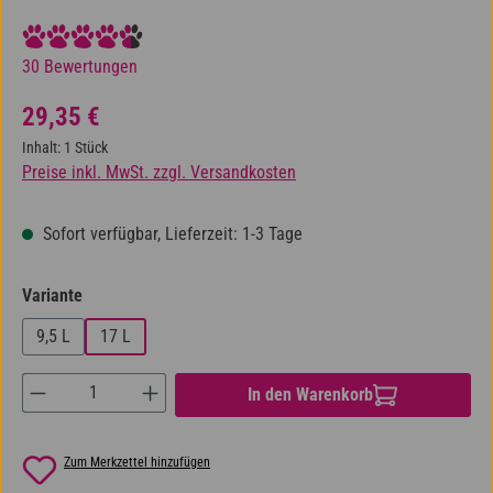
Durchschnittliche Bewertung von 4.6 von 5 Sternen
30 Bewertungen
Regulärer Preis:
29,35 €
Inhalt:
1 Stück
Preise inkl. MwSt. zzgl. Versandkosten
Sofort verfügbar, Lieferzeit: 1-3 Tage
auswählen
Variante
9,5 L
17 L
Produkt Anzahl: Gib den gewünschten Wert ein od
In den Warenkorb
Zum Merkzettel hinzufügen