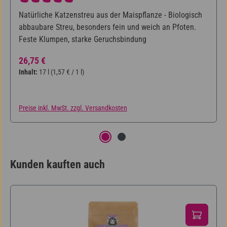
Durchschnittliche Bewertung von 5 von 5 Sternen
Natürliche Katzenstreu aus der Maispflanze - Biologisch
abbaubare Streu, besonders fein und weich an Pfoten.
Feste Klumpen, starke Geruchsbindung
Regulärer Preis:
26,75 €
Inhalt:
17 l
(1,57 € / 1 l)
Preise inkl. MwSt. zzgl. Versandkosten
Kunden kauften auch
Produktgalerie überspringen