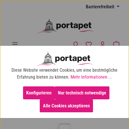
Zum Hauptinhalt springen
Barrierefreiheit
Du hast 0 Produkte
Waren
10% Shop-Rabatt ab 100 € Einkaufswert
Diese Website verwendet Cookies, um eine bestmögliche
Katze
Katzenstreu
Pflanzliche Klumpstreu
Erfahrung bieten zu können.
Mehr Informationen ...
Konfigurieren
Nur technisch notwendige
Alle Cookies akzeptieren
Bildergalerie überspringen