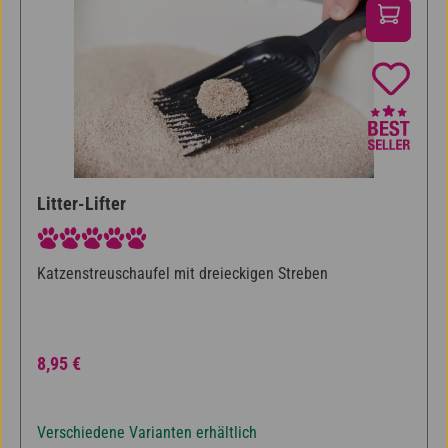
Litter-Lifter
Durchschnittliche Bewertung von 5 von 5 Sternen
Katzenstreuschaufel mit dreieckigen Streben
Regulärer Preis:
8,95 €
Verschiedene Varianten erhältlich