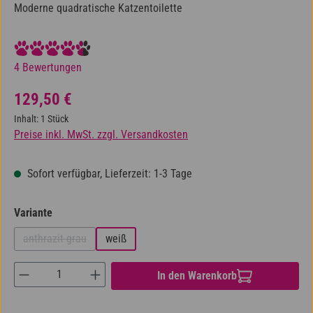
Moderne quadratische Katzentoilette
Durchschnittliche Bewertung von 4.5 von 5 Sternen
4 Bewertungen
Regulärer Preis:
129,50 €
Inhalt:
1 Stück
Preise inkl. MwSt. zzgl. Versandkosten
Sofort verfügbar, Lieferzeit: 1-3 Tage
auswählen
Variante
anthrazit-grau
weiß
(Diese Option ist zurzeit nicht verfügbar.)
Produkt Anzahl: Gib den gewünschten Wert ein od
In den Warenkorb