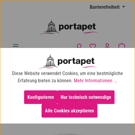
Zum Hauptinhalt springen
Barrierefreiheit
Du hast 0 Produkte
Waren
10% Shop-Rabatt ab 100 € Einkaufswert
Diese Website verwendet Cookies, um eine bestmögliche
Katze
Katzentoiletten & Zubehör
Katzentoilette
Erfahrung bieten zu können.
Mehr Informationen ...
Konfigurieren
Nur technisch notwendige
Alle Cookies akzeptieren