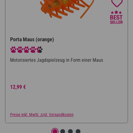
Porta Maus (orange)
Durchschnittliche Bewertung von 4.75 von 5 Sternen
Motorisiertes Jagdspielzeug in Form einer Maus
Regulärer Preis:
12,99 €
Preise inkl. MwSt. zzgl. Versandkosten