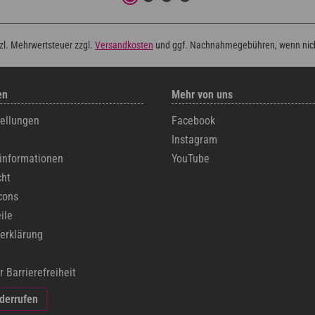
tzl. Mehrwertsteuer zzgl.
Versandkosten
und ggf. Nachnahmegebühren, wenn nic
en
Mehr von uns
tellungen
Facebook
Instagram
informationen
YouTube
cht
cons
ile
erklärung
r Barrierefreiheit
iderrufen