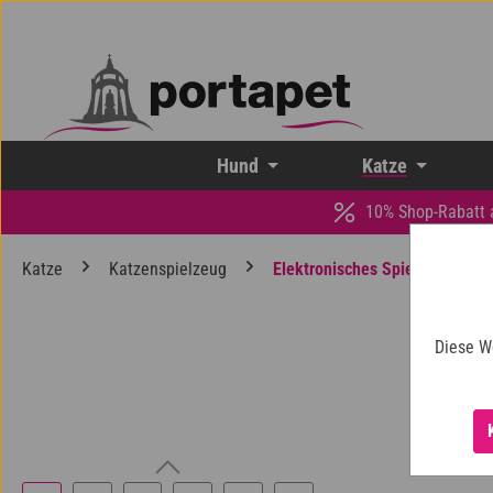
 Hauptinhalt springen
Zur Suche springen
Zur Hauptnavigation springen
Hund
Katze
10% Shop-Rabatt 
Katze
Katzenspielzeug
Elektronisches Spielzeug
Diese W