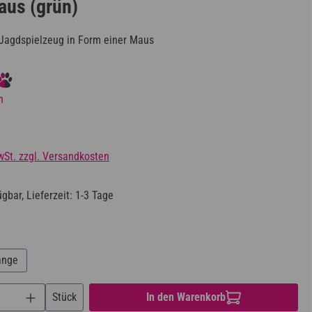
aus (grün)
 Jagdspielzeug in Form einer Maus
iche Bewertung von 4.75 von 5 Sternen
n
s:
wSt. zzgl. Versandkosten
gbar, Lieferzeit: 1-3 Tage
ählen
ange
nzahl: Gib den gewünschten Wert ein oder benu
Stück
In den Warenkorb