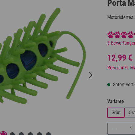
Porta M
Motorisiertes
Durchschnittl
8 Bewertunge
Regulärer Prei
12,99 €
Preise inkl. M
Sofort verfü
ausw
Variante
Grün
Or
Produkt A