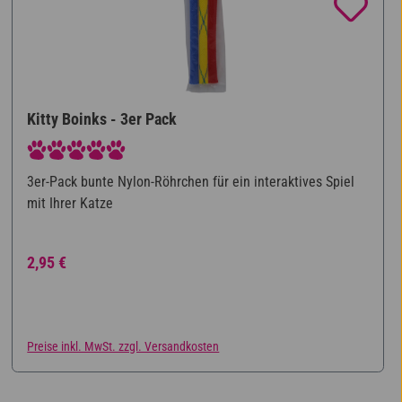
Kitty Boinks - 3er Pack
Durchschnittliche Bewertung von 5 von 5 Sternen
3er-Pack bunte Nylon-Röhrchen für ein interaktives Spiel
mit Ihrer Katze
Regulärer Preis:
2,95 €
Preise inkl. MwSt. zzgl. Versandkosten