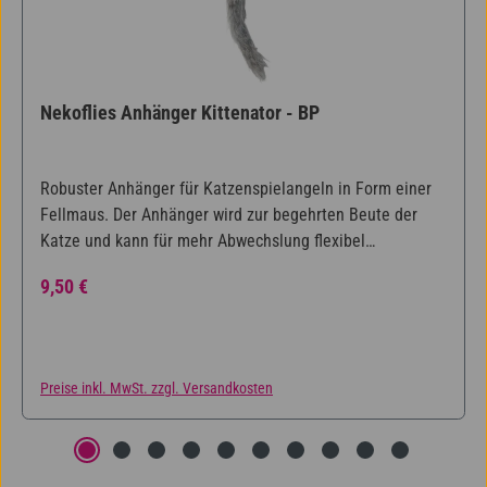
Nekoflies Anhänger Kittenator - BP
Robuster Anhänger für Katzenspielangeln in Form einer
Fellmaus. Der Anhänger wird zur begehrten Beute der
Katze und kann für mehr Abwechslung flexibel
ausgetauscht werden. Dafür lässt sich die enthaltene
Regulärer Preis:
9,50 €
Schnur ganz einfach an einer Katzenspielangel
befestigen.
Preise inkl. MwSt. zzgl. Versandkosten