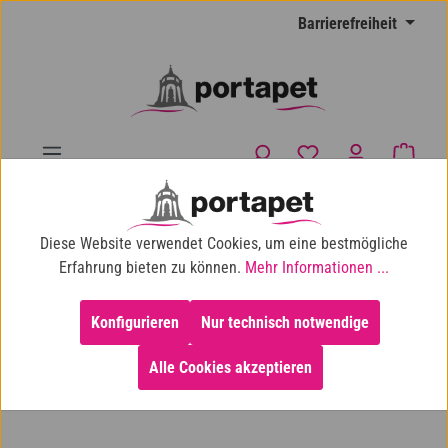
Zum Hauptinhalt springen
Barrierefreiheit
Du hast 0 Produkte
Waren
10% Shop-Rabatt ab 100 € Einkaufswert
Diese Website verwendet Cookies, um eine bestmögliche
Katze
Katzenspielzeug
Spielangeln
Erfahrung bieten zu können.
Mehr Informationen ...
Konfigurieren
Nur technisch notwendige
Alle Cookies akzeptieren