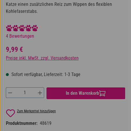
Katze einen zusätzlichen Reiz zum Wippen des flexiblen
Kohlefaserstabs.
Durchschnittliche Bewertung von 5 von 5 Sternen
4 Bewertungen
Regulärer Preis:
9,99 €
Preise inkl. MwSt. zzgl. Versandkosten
Sofort verfügbar, Lieferzeit: 1-3 Tage
Produkt Anzahl: Gib den gewünschten Wert ein od
In den Warenkorb
Zum Merkzettel hinzufügen
Produktnummer:
48619