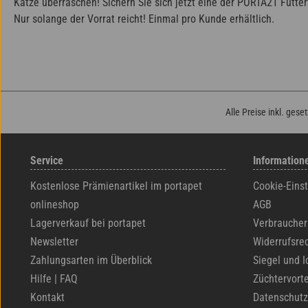
Katze überraschen! Sichern Sie sich jetzt eine der PORTA21 Futt
Nur solange der Vorrat reicht! Einmal pro Kunde erhältlich.
Alle Preise inkl. gese
Service
Information
Kostenlose Prämienartikel im portapet
Cookie-Eins
onlineshop
AGB
Lagerverkauf bei portapet
Verbraucher
Newsletter
Widerrufsre
Zahlungsarten im Überblick
Siegel und I
Hilfe | FAQ
Züchtervorte
Kontakt
Datenschutz