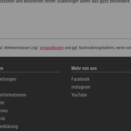
ertaschen und bescheren Ihrem Stubentiger damit das ganz besonder
tzl. Mehrwertsteuer zzgl.
Versandkosten
und ggf. Nachnahmegebühren, wenn nic
en
Mehr von uns
tellungen
Facebook
Instagram
informationen
YouTube
cht
cons
ile
erklärung