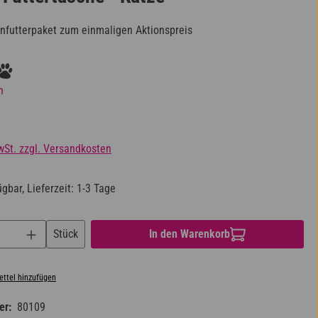
nfutterpaket zum einmaligen Aktionspreis
iche Bewertung von 4 von 5 Sternen
n
s:
wSt. zzgl. Versandkosten
gbar, Lieferzeit: 1-3 Tage
nzahl: Gib den gewünschten Wert ein oder benu
Stück
In den Warenkorb
ttel hinzufügen
er:
80109