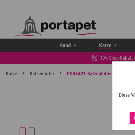
 Hauptinhalt springen
Zur Suche springen
Zur Hauptnavigation springen
Hund
Katze
10% Shop-Rabatt 
Katze
Katzenfutter
PORTA21-Katzenfutter
Diese W
Bildergalerie überspringen