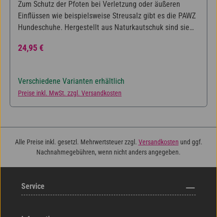
Zum Schutz der Pfoten bei Verletzung oder äußeren
Einflüssen wie beispielsweise Streusalz gibt es die PAWZ
Hundeschuhe. Hergestellt aus Naturkautschuk sind sie
wiederverwendbar, wasserdicht und
Regulärer Preis:
24,95 €
entsorgungsfreundlich. Sie bieten sicheren Halt ohne
Reißverschluss oder Riemen und sind dadurch leicht
anzuziehen. Die PAWZ können ganzjährig genutzt werden.
Verschiedene Varianten erhältlich
Da sie wie eine Socke getragen werden, behält der Hund
Preise inkl. MwSt. zzgl. Versandkosten
das Gefühl für den Untergrund und somit ein Gefühl der
Sicherheit. Erhältlich in verschiedenen Farben, je Größe
eine Farbe erhältlich. Länge des Hundefußes: (Bis zu) -
Farbe der Größe Tiny - 2,54 cm / 1'' - hellgrün XXS - 3,81
Alle Preise inkl. gesetzl. Mehrwertsteuer zzgl.
Versandkosten
und ggf.
cm / 1.5'' - gelb XS - 5,08 cm / 2'' - orange S - 6,35 cm /
Nachnahmegebühren, wenn nicht anders angegeben.
2.5'' - rot M - 7,67 cm / 3'' - blau L - 10,16 cm / 4'' - lila XL -
größer als 10,16 cm / 4'' - grün - Hundeschuhe - Zum
Schutz von Wunden & Verletzungen, bei Umwelteinflüssen
Service
wie Streusalz, Giftpflanzen, etc. - Aus Naturkautschuk -
Wiederverwendbar, wasserdicht, entsorgungsfreundlich -
Leicht anzuziehen