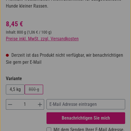
Hunde kleiner Rassen.
Regulärer Preis:
8,45 €
Inhalt:
800 g
(1,06 € / 100 g)
Preise inkl. MwSt. zzgl. Versandkosten
Derzeit ist das Produkt nicht verfügbar, wir benachrichtigen
Sie gern per E-Mail
auswählen
Variante
4,5 kg
800 g
(Diese Option ist zurzeit nicht verfügbar.)
Benachrichtigen Sie mich
Mit dem Senden Ihrer E-Mail Adresse,