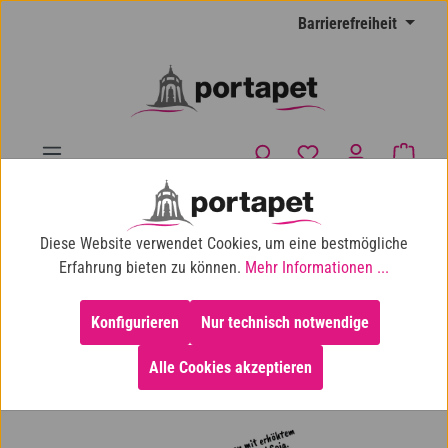
Zum Hauptinhalt springen
Barrierefreiheit
Du hast 0 Produkte
Waren
10% Shop-Rabatt ab 100 € Einkaufswert
Diese Website verwendet Cookies, um eine bestmögliche
Hund
Hundefutter
Hunde-Trockenfutter
Erfahrung bieten zu können.
Mehr Informationen ...
Konfigurieren
Nur technisch notwendige
Alle Cookies akzeptieren
Bildergalerie überspringen