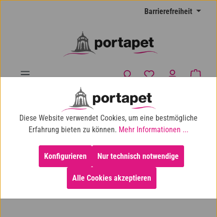
Zum Hauptinhalt springen
Barrierefreiheit
Du hast 0 Produkte
Waren
10% Shop-Rabatt ab 100 € Einkaufswert
Diese Website verwendet Cookies, um eine bestmögliche
Hund
Hundespielzeug
Kauspielzeug
Erfahrung bieten zu können.
Mehr Informationen ...
Konfigurieren
Nur technisch notwendige
Alle Cookies akzeptieren
Bildergalerie überspringen