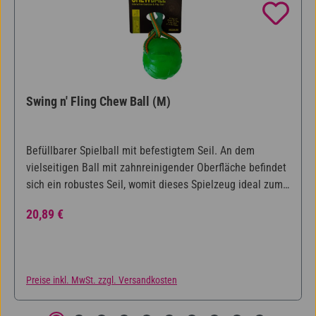
Swing n' Fling Chew Ball (M)
Befüllbarer Spielball mit befestigtem Seil. An dem
vielseitigen Ball mit zahnreinigender Oberfläche befindet
sich ein robustes Seil, womit dieses Spielzeug ideal zum
Werfen, Schleudern, Zerren, Kauen und Apportieren
Regulärer Preis:
20,89 €
verwendet werden kann. Der Ball kann mit Leckerlis
befüllt werden. In zwei Größen erhältlich.
Preise inkl. MwSt. zzgl. Versandkosten