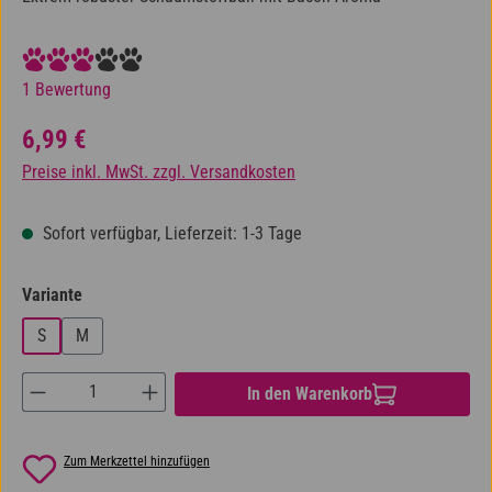
Durchschnittliche Bewertung von 3 von 5 Sternen
1 Bewertung
Regulärer Preis:
6,99 €
Preise inkl. MwSt. zzgl. Versandkosten
Sofort verfügbar, Lieferzeit: 1-3 Tage
auswählen
Variante
S
M
Produkt Anzahl: Gib den gewünschten Wert ein od
In den Warenkorb
Zum Merkzettel hinzufügen