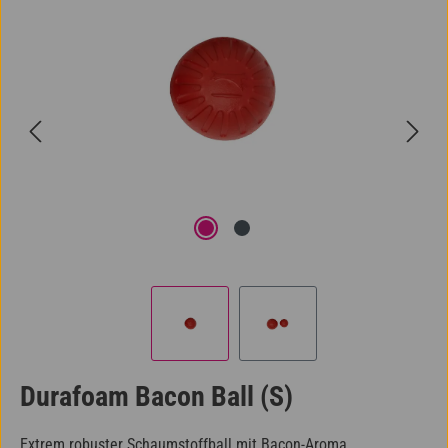
Durafoam Bacon Ball (S)
Extrem robuster Schaumstoffball mit Bacon-Aroma