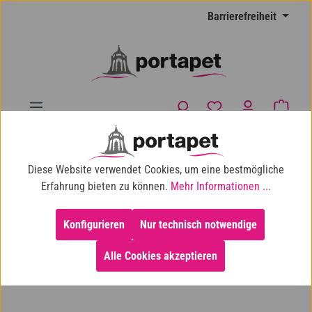
Zum Hauptinhalt springen
Barrierefreiheit
Du hast 0 Produkte
Waren
10% Shop-Rabatt ab 100 € Einkaufswert
Diese Website verwendet Cookies, um eine bestmögliche
Hund
Hundespielzeug
Erfahrung bieten zu können.
Mehr Informationen ...
Wurfspielzeug & Zerrspielzeug
Konfigurieren
Nur technisch notwendige
Alle Cookies akzeptieren