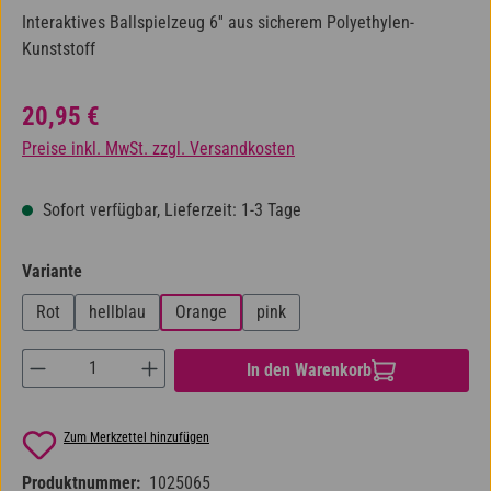
Interaktives Ballspielzeug 6'' aus sicherem Polyethylen-
Kunststoff
Regulärer Preis:
20,95 €
Preise inkl. MwSt. zzgl. Versandkosten
Sofort verfügbar, Lieferzeit: 1-3 Tage
auswählen
Variante
Rot
hellblau
Orange
pink
Produkt Anzahl: Gib den gewünschten Wert ein od
In den Warenkorb
Zum Merkzettel hinzufügen
Produktnummer:
1025065