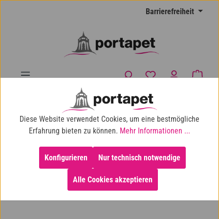
Zum Hauptinhalt springen
Barrierefreiheit
Du hast 0 Produkte
Waren
10% Shop-Rabatt ab 100 € Einkaufswert
Diese Website verwendet Cookies, um eine bestmögliche
Hund
Hundespielzeug
Erfahrung bieten zu können.
Mehr Informationen ...
Wurfspielzeug & Zerrspielzeug
Konfigurieren
Nur technisch notwendige
Alle Cookies akzeptieren