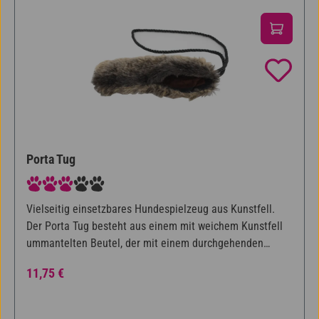
Porta Tug
Durchschnittliche Bewertung von 3 von 5 Sternen
Vielseitig einsetzbares Hundespielzeug aus Kunstfell.
Der Porta Tug besteht aus einem mit weichem Kunstfell
ummantelten Beutel, der mit einem durchgehenden
Klettverschluss verschlossen werden kann. Die daran
Regulärer Preis:
11,75 €
befestigte, reißfeste Kordel kann als Wurf- oder
Halteschlaufe dienen. Damit kann der Porta Tug als Zieh-
und Zerrspielzeug, als Futterdummy beim