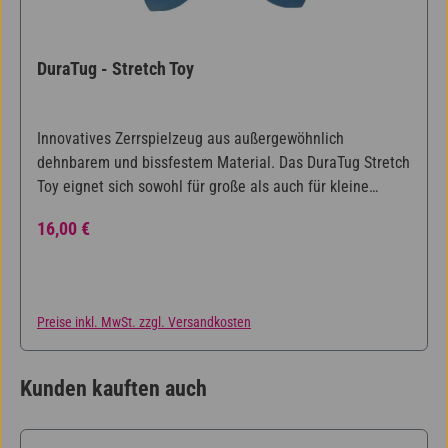
DuraTug - Stretch Toy
Innovatives Zerrspielzeug aus außergewöhnlich
dehnbarem und bissfestem Material. Das DuraTug Stretch
Toy eignet sich sowohl für große als auch für kleine
Hunde. Bei Zerrspielen schont es die Zähne und das
Regulärer Preis:
16,00 €
Zahnfleisch des Hundes und liegt dank seiner Form
zuverlässig in der Hand des Hundehalters. Zusätzlich ist
das Spielzeug schwimmfest, lebensmittelecht und
spülmaschinenfest.
Preise inkl. MwSt. zzgl. Versandkosten
Kunden kauften auch
Produktgalerie überspringen