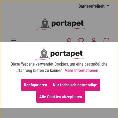
Zum Hauptinhalt springen
Barrierefreiheit
Du hast 0 Produkte
Waren
10% Shop-Rabatt ab 100 € Einkaufswert
Diese Website verwendet Cookies, um eine bestmögliche
Hund
Hundespielzeug
Erfahrung bieten zu können.
Mehr Informationen ...
Wurfspielzeug & Zerrspielzeug
Konfigurieren
Nur technisch notwendige
Alle Cookies akzeptieren