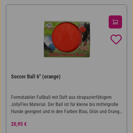
Produktgalerie überspringen
Soccer Ball 6'' (orange)
Formstabiler Fußball mit Duft aus strapazierfähigem
JollyFlex Material. Der Ball ist für kleine bis mittelgroße
Hunde geeignet und in den Farben Blau, Grün und Orange
erhältlich.
Regulärer Preis:
20,95 €