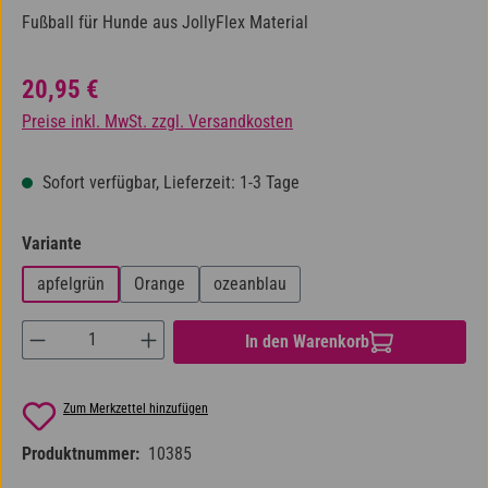
Fußball für Hunde aus JollyFlex Material
Regulärer Preis:
20,95 €
Preise inkl. MwSt. zzgl. Versandkosten
Sofort verfügbar, Lieferzeit: 1-3 Tage
auswählen
Variante
apfelgrün
Orange
ozeanblau
Produkt Anzahl: Gib den gewünschten Wert ein od
In den Warenkorb
Zum Merkzettel hinzufügen
Produktnummer:
10385