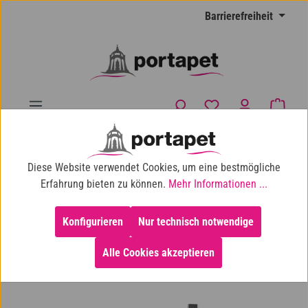
Zum Hauptinhalt springen
Barrierefreiheit
Du hast 0 Produkte
Waren
10% Shop-Rabatt ab 100 € Einkaufswert
Diese Website verwendet Cookies, um eine bestmögliche
Hund
Trinkbrunnen & Näpfe
Erfahrung bieten zu können.
Mehr Informationen ...
Konfigurieren
Nur technisch notwendige
Alle Cookies akzeptieren
Bildergalerie überspringen