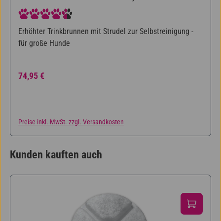
Durchschnittliche Bewertung von 4.5 von 5 Sternen
Erhöhter Trinkbrunnen mit Strudel zur Selbstreinigung -
für große Hunde
Regulärer Preis:
74,95 €
Preise inkl. MwSt. zzgl. Versandkosten
Kunden kauften auch
Produktgalerie überspringen