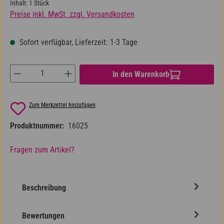
Inhalt:
1 Stück
Preise inkl. MwSt. zzgl. Versandkosten
Sofort verfügbar, Lieferzeit: 1-3 Tage
Produkt Anzahl: Gib den gewünschten Wert ein od
In den Warenkorb
Zum Merkzettel hinzufügen
Produktnummer:
16025
Fragen zum Artikel?
Beschreibung
Bewertungen