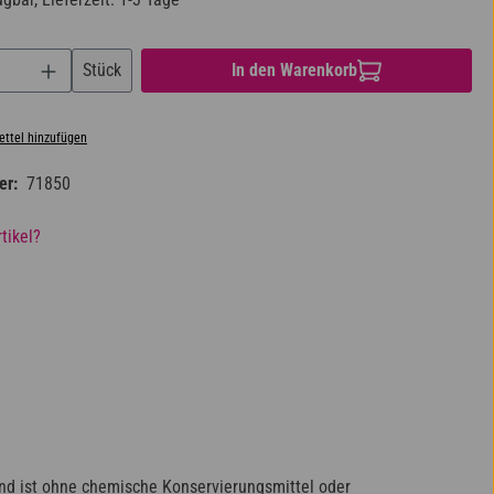
nzahl: Gib den gewünschten Wert ein oder benu
Stück
In den Warenkorb
ttel hinzufügen
er:
71850
tikel?
 und ist ohne chemische Konservierungsmittel oder