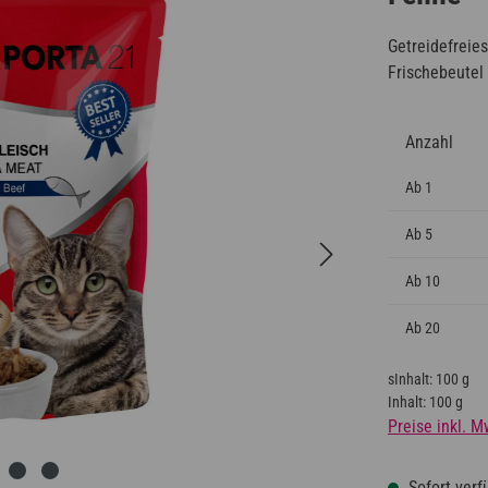
Getreidefreie
Frischebeutel
Anzahl
Ab
1
Ab
5
Ab
10
Ab
20
sInhalt:
100 g
Inhalt:
100 g
Preise inkl. M
Sofort verfü