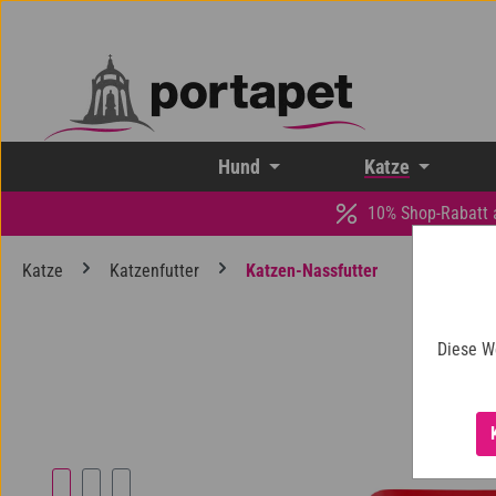
 Hauptinhalt springen
Zur Suche springen
Zur Hauptnavigation springen
Hund
Katze
10% Shop-Rabatt 
Katze
Katzenfutter
Katzen-Nassfutter
Diese W
Bildergalerie überspringen