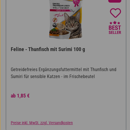
Feline - Thunfisch mit Surimi 100 g
Getreidefreies Ergänzungsfuttermittel mit Thunfisch und
Sumiri für sensible Katzen - im Frischebeutel
Regulärer Preis:
ab
1,85 €
Preise inkl. MwSt. zzgl. Versandkosten