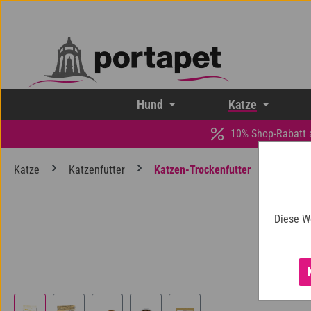
 Hauptinhalt springen
Zur Suche springen
Zur Hauptnavigation springen
Hund
Katze
10% Shop-Rabatt 
Katze
Katzenfutter
Katzen-Trockenfutter
Diese W
Bildergalerie überspringen