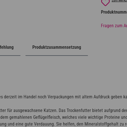
Zum Merkze
Produktnumm
Fragen zum Ar
fehlung
Produktzusammensetzung
s es derzeit im Handel noch Verpackungen mit altem Aufdruck geben k
futter für ausgewachsene Katzen. Das Trockenfutter bietet aufgrund d
dem gemahlenen Geflügelfleisch, welches viele wichtige Proteine un
g und eine gute Verdauung. Sie helfen, den Mineralstoffgehalt zu r