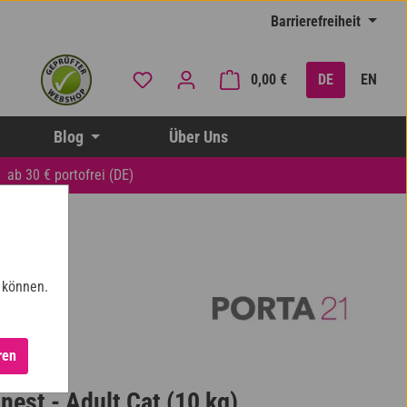
Barrierefreiheit
Du hast 0 Produkte auf dem Merkzettel
Warenkorb enthält 0
0,00 €
DE
EN
Blog
Über Uns
ab 30 € portofrei (DE)
 können.
ren
inest - Adult Cat (10 kg)