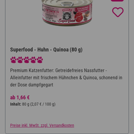
Superfood - Huhn - Quinoa (80 g)
Durchschnittliche Bewertung von 5 von 5 Sternen
Premium Katzenfutter: Getreidefreies Nassfutter -
Alleinfutter mit frischem Hühnchen & Quinoa, schonend in
der Dose dampfgegart
Regulärer Preis:
ab
1,66 €
Inhalt:
80 g
(2,07 € / 100 g)
Preise inkl. MwSt. zzgl. Versandkosten