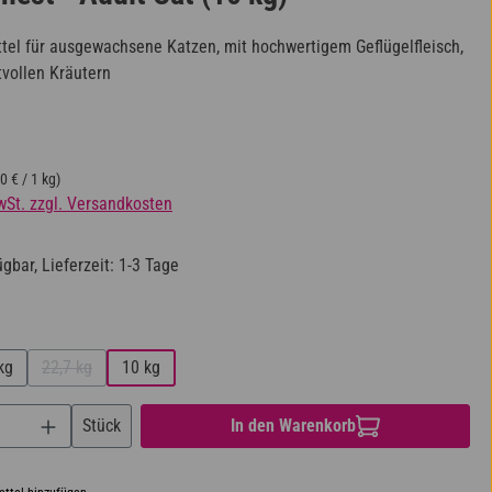
ittel für ausgewachsene Katzen, mit hochwertigem Geflügelfleisch,
tvollen Kräutern
s:
0 € / 1 kg)
wSt. zzgl. Versandkosten
gbar, Lieferzeit: 1-3 Tage
ählen
kg
22,7 kg
10 kg
(Diese Option ist zurzeit nicht verfügbar.)
nzahl: Gib den gewünschten Wert ein oder benu
Stück
In den Warenkorb