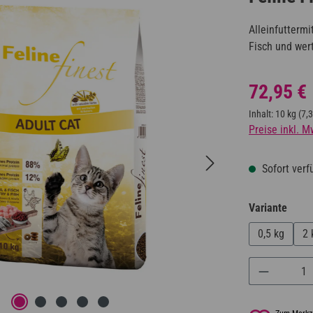
Alleinfutterm
Fisch und wer
Regulärer Prei
72,95 €
Inhalt:
10 kg
(7,3
Preise inkl. M
Sofort verfü
ausw
Variante
0,5 kg
2 
Produkt A