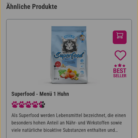
Ähnliche Produkte
Produktgalerie überspringen
Superfood - Menü 1 Huhn
Durchschnittliche Bewertung von 4.86 von 5 Sternen
Als Superfood werden Lebensmittel bezeichnet, die einen
besonders hohen Anteil an Nähr- und Wirkstoffen sowie
viele natürliche bioaktive Substanzen enthalten und
deshalb als besonders gesund gelten. Porta21 Superfood