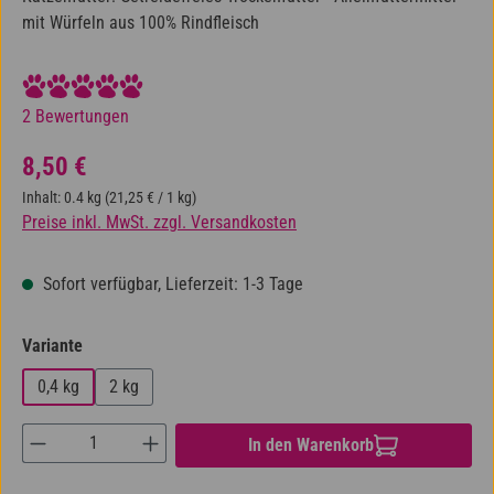
mit Würfeln aus 100% Rindfleisch
Durchschnittliche Bewertung von 5 von 5 Sternen
2 Bewertungen
Regulärer Preis:
8,50 €
Inhalt:
0.4 kg
(21,25 € / 1 kg)
Preise inkl. MwSt. zzgl. Versandkosten
Sofort verfügbar, Lieferzeit: 1-3 Tage
auswählen
Variante
0,4 kg
2 kg
Produkt Anzahl: Gib den gewünschten Wert ein od
In den Warenkorb