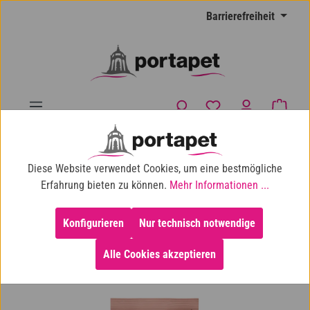
Zum Hauptinhalt springen
Barrierefreiheit
Du hast 0 Produkte
Waren
10% Shop-Rabatt ab 100 € Einkaufswert
Diese Website verwendet Cookies, um eine bestmögliche
Katze
Katzenfutter
Katzen-Trockenfutter
Erfahrung bieten zu können.
Mehr Informationen ...
Konfigurieren
Nur technisch notwendige
Alle Cookies akzeptieren
Bildergalerie überspringen