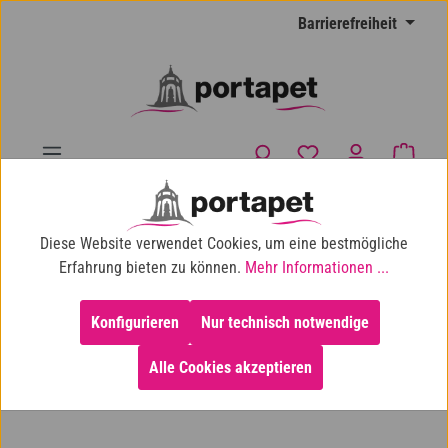
Zum Hauptinhalt springen
Barrierefreiheit
Du hast 0 Produkte
Waren
10% Shop-Rabatt ab 100 € Einkaufswert
Diese Website verwendet Cookies, um eine bestmögliche
Katze
Katzenfutter
PORTA21-Katzenfutter
Erfahrung bieten zu können.
Mehr Informationen ...
Konfigurieren
Nur technisch notwendige
Alle Cookies akzeptieren
Bildergalerie überspringen