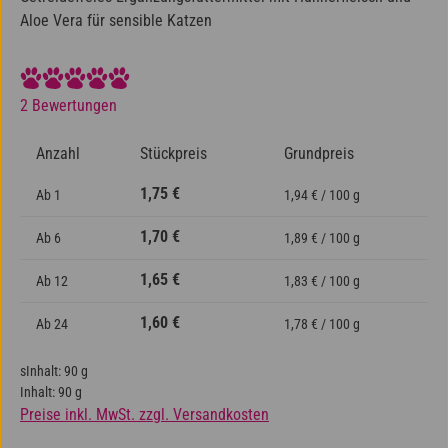
Aloe Vera für sensible Katzen
Durchschnittliche Bewertung von 5 von 5 Sternen
2 Bewertungen
Anzahl
Stückpreis
Grundpreis
1,75 €
Ab
1
1,94 € / 100 g
1,70 €
Ab
6
1,89 € / 100 g
1,65 €
Ab
12
1,83 € / 100 g
1,60 €
Ab
24
1,78 € / 100 g
sInhalt:
90 g
Inhalt:
90 g
Preise inkl. MwSt. zzgl. Versandkosten