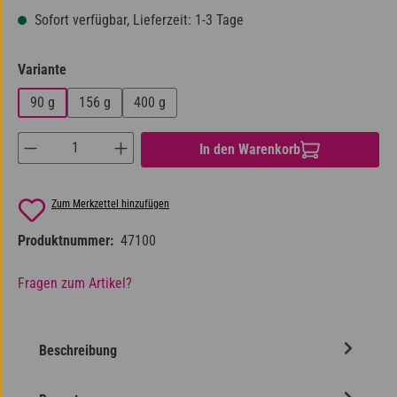
Sofort verfügbar, Lieferzeit: 1-3 Tage
auswählen
Variante
90 g
156 g
400 g
Produkt Anzahl: Gib den gewünschten Wert ein od
In den Warenkorb
Zum Merkzettel hinzufügen
Produktnummer:
47100
Fragen zum Artikel?
Beschreibung