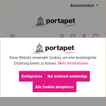
Zum Hauptinhalt springen
Barrierefreiheit
Du hast 0 Produkte
Waren
10% Shop-Rabatt ab 100 € Einkaufswert
Diese Website verwendet Cookies, um eine bestmögliche
Katze
Katzenspielzeug
Beschäftigung
Erfahrung bieten zu können.
Mehr Informationen ...
Konfigurieren
Nur technisch notwendige
Alle Cookies akzeptieren
Bildergalerie überspringen