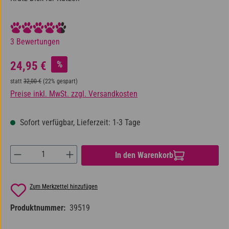
Durchschnittliche Bewertung von 4.33 von 5 Sternen
3 Bewertungen
Verkaufspreis:
%
24,95 €
Regulärer Preis:
statt
32,00 €
(22% gespart)
Preise inkl. MwSt. zzgl. Versandkosten
Sofort verfügbar, Lieferzeit: 1-3 Tage
Produkt Anzahl: Gib den gewünschten Wert ein od
In den Warenkorb
Zum Merkzettel hinzufügen
Produktnummer:
39519