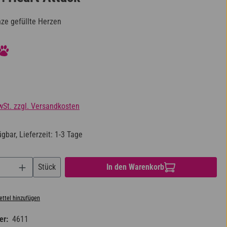
ze gefüllte Herzen
iche Bewertung von 5 von 5 Sternen
s:
wSt. zzgl. Versandkosten
gbar, Lieferzeit: 1-3 Tage
nzahl: Gib den gewünschten Wert ein oder benu
Stück
In den Warenkorb
ttel hinzufügen
er:
4611