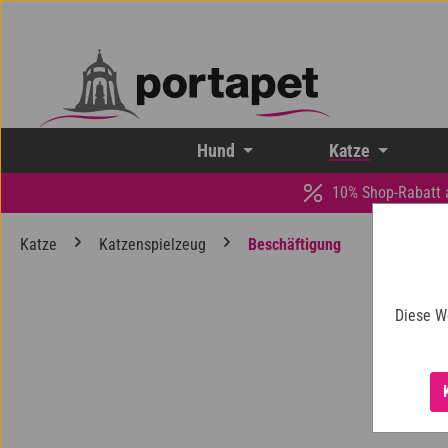
 Hauptinhalt springen
Zur Suche springen
Zur Hauptnavigation springen
Hund
Katze
10% Shop-Rabatt 
Katze
Katzenspielzeug
Beschäftigung
Diese W
Bildergalerie überspringen