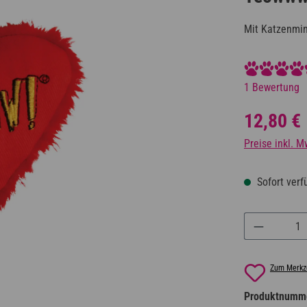
Mit Katzenmin
Durchschnittl
1 Bewertung
Regulärer Prei
12,80 €
Preise inkl. M
Sofort verfü
Produkt A
Zum Merkze
Produktnumm