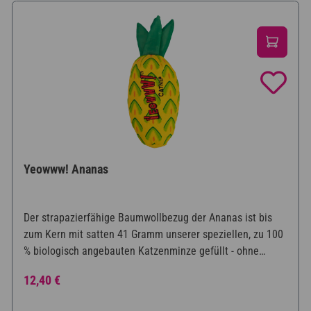
Yeowww! Ananas
Der strapazierfähige Baumwollbezug der Ananas ist bis
zum Kern mit satten 41 Gramm unserer speziellen, zu 100
% biologisch angebauten Katzenminze gefüllt - ohne
Füllstoffe und ohne Chemikalien. Die knisternden Stacheln
Regulärer Preis:
12,40 €
mit angenehmer Textur sorgen für Geräusche und eine
ordentliche Portion Spaß!