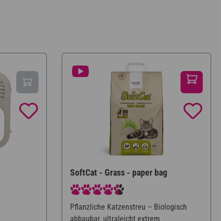
SoftCat - Grass - paper bag
Durchschnittliche Bewertung von 4.6 von 5 Ste
Pflanzliche Katzenstreu – Biologisch
abbaubar, ultraleicht extrem