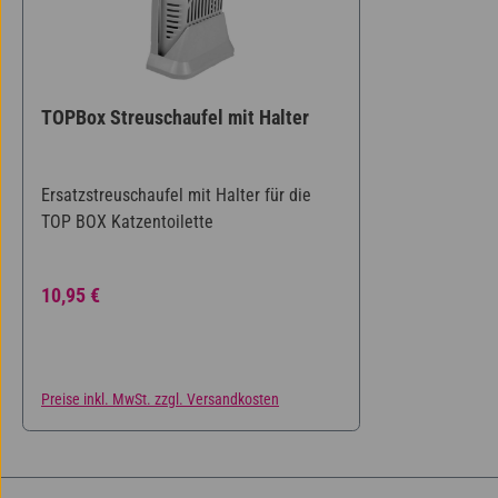
TOPBox Streuschaufel mit Halter
Ersatzstreuschaufel mit Halter für die
TOP BOX Katzentoilette
Regulärer Preis:
10,95 €
Preise inkl. MwSt. zzgl. Versandkosten