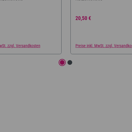
reis:
Regulärer Preis:
20,50 €
MwSt. zzgl. Versandkosten
Preise inkl. MwSt. zzgl. Versandko