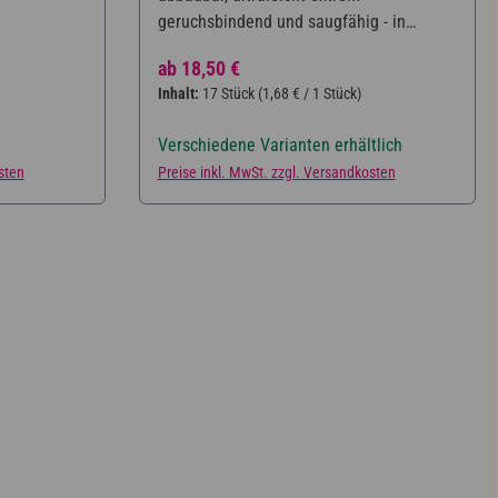
geruchsbindend und saugfähig - in
ökologischer Papierverpackung
Regulärer Preis:
ab
18,50 €
Inhalt:
17 Stück
(1,68 € / 1 Stück)
Verschiedene Varianten erhältlich
sten
Preise inkl. MwSt. zzgl. Versandkosten