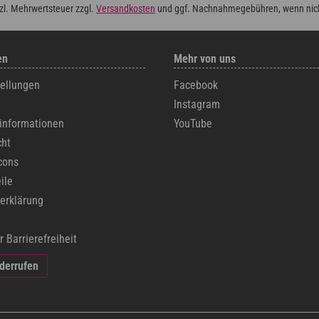
tzl. Mehrwertsteuer zzgl.
Versandkosten
und ggf. Nachnahmegebühren, wenn nic
en
Mehr von uns
tellungen
Facebook
Instagram
informationen
YouTube
cht
cons
ile
erklärung
r Barrierefreiheit
iderrufen