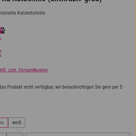
atische Katzentoilette
iche Bewertung von 4.5 von 5 Sternen
n
s:
€
wSt. zzgl. Versandkosten
das Produkt nicht verfügbar, wir benachrichtigen Sie gern per E-
ählen
au
weiß
 Option ist zurzeit nicht verfügbar.)