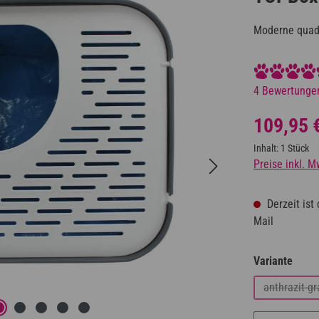
Moderne quadr
Durchschnittl
4 Bewertunge
Regulärer Prei
109,95 
Inhalt:
1 Stück
Preise inkl. M
Derzeit ist 
Mail
ausw
Variante
anthrazit-gr
(Diese