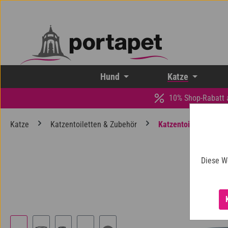
 Hauptinhalt springen
Zur Suche springen
Zur Hauptnavigation springen
Hund
Katze
10% Shop-Rabatt 
Katze
Katzentoiletten & Zubehör
Katzentoilette
Diese W
Bildergalerie überspringen