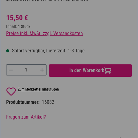
Regulärer Preis:
15,50 €
Inhalt:
1 Stück
Preise inkl. MwSt. zzgl. Versandkosten
Sofort verfügbar, Lieferzeit: 1-3 Tage
Produkt Anzahl: Gib den gewünschten Wert ein od
In den Warenkorb
Zum Merkzettel hinzufügen
Produktnummer:
16082
Fragen zum Artikel?