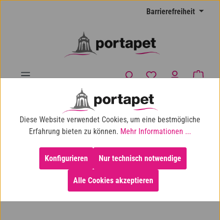
Zum Hauptinhalt springen
Barrierefreiheit
Du hast 0 Produkte
Waren
10% Shop-Rabatt ab 100 € Einkaufswert
Diese Website verwendet Cookies, um eine bestmögliche
Neuheiten
Katze
Erfahrung bieten zu können.
Mehr Informationen ...
Konfigurieren
Nur technisch notwendige
Alle Cookies akzeptieren
Bildergalerie überspringen