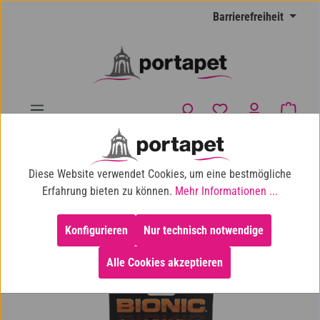
Zum Hauptinhalt springen
Barrierefreiheit
Du hast 0 Produkte
Waren
10% Shop-Rabatt ab 100 € Einkaufswert
Diese Website verwendet Cookies, um eine bestmögliche
Hund
Welpen
Für große Rassen
Erfahrung bieten zu können.
Mehr Informationen ...
Konfigurieren
Nur technisch notwendige
Alle Cookies akzeptieren
Bildergalerie überspringen