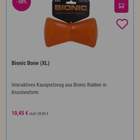
-50%
50% Rabatt
Bionic Bone (XL)
Interaktives Kauspielzeug aus Bionic Rubber in
Knochenform
Verkaufspreis:
Regulärer Preis:
10,45 €
statt
20,90 €