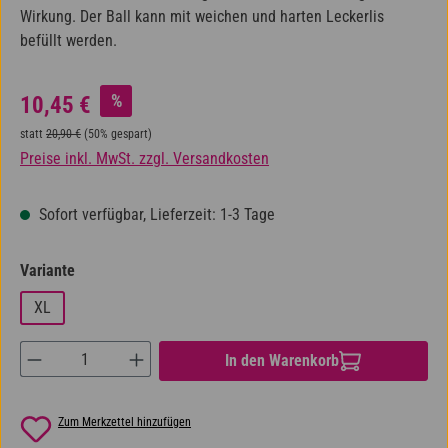
Wirkung. Der Ball kann mit weichen und harten Leckerlis
befüllt werden.
Verkaufspreis:
%
10,45 €
Regulärer Preis:
statt
20,90 €
(50% gespart)
Preise inkl. MwSt. zzgl. Versandkosten
Sofort verfügbar, Lieferzeit: 1-3 Tage
auswählen
Variante
XL
Produkt Anzahl: Gib den gewünschten Wert ein od
In den Warenkorb
Zum Merkzettel hinzufügen