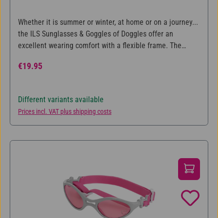
Whether it is summer or winter, at home or on a journey...
the ILS Sunglasses & Goggles of Doggles offer an
excellent wearing comfort with a flexible frame. The
polycarbonate lenses are impact resistant, anti-fog,
Regular price:
€19.95
replaceable and give your dog 100% UV-protection. Size -
Dog's Weight - Distance between eyes XS - 1 - 5 kg - 8,9
cm S - 4 - 12 kg - 12 cm M - 9 - 27 kg - 14 cm L - 22 - 44 kg
Different variants available
- 16,2 cm - 100 % UV-protection - Excellent wearing
Prices incl. VAT plus shipping costs
comfort - Flexible frame - Impact resistant & replaceable
polycarbonate lenses