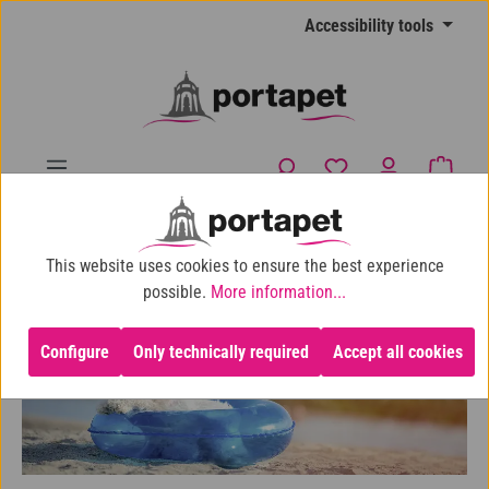
Skip to main content
Accessibility tools
You have 0 wishlist
Shopp
10% shop discount for purchases over €100
This website uses cookies to ensure the best experience
Dog
Clothing & Accessories
Sunglasses & Goggles
possible.
More information...
Configure
Only technically required
Accept all cookies