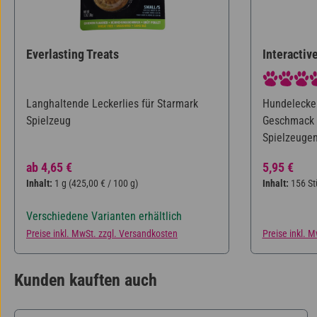
Everlasting Treats
Interactiv
Durchschnit
Langhaltende Leckerlies für Starmark
Hundelecker
Spielzeug
Geschmack –
Spielzeugen
Beutel.
Regulärer Preis:
Regulärer P
ab
4,65 €
5,95 €
Inhalt:
1 g
(425,00 € / 100 g)
Inhalt:
156 S
Verschiedene Varianten erhältlich
Preise inkl. MwSt. zzgl. Versandkosten
Preise inkl. 
Kunden kauften auch
Produktgalerie überspringen