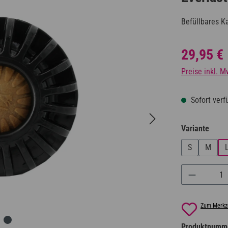
Befüllbares K
Regulärer Prei
29,95 €
Preise inkl. M
Sofort verfü
ausw
Variante
S
M
Produkt A
Zum Merkze
Produktnumm