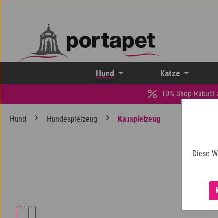
 Hauptinhalt springen
Zur Suche springen
Zur Hauptnavigation springen
Hund
Katze
10% Shop-Rabatt 
Hund
Hundespielzeug
Kauspielzeug
Diese W
Bildergalerie überspringen