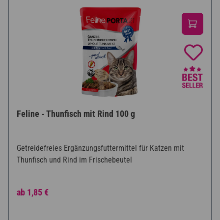
Feline - Thunfisch mit Rind 100 g
Getreidefreies Ergänzungsfuttermittel für Katzen mit
Thunfisch und Rind im Frischebeutel
Regulärer Preis:
ab
1,85 €