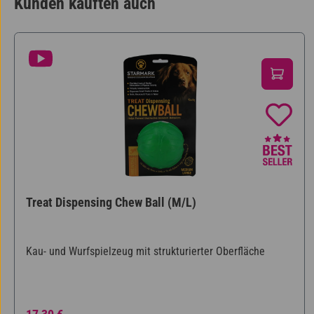
Kunden kauften auch
Produktgalerie überspringen
Treat Dispensing Chew Ball (M/L)
Kau- und Wurfspielzeug mit strukturierter Oberfläche
Regulärer Preis: