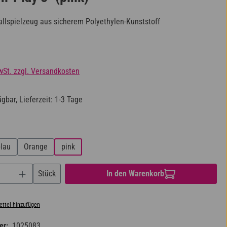
Ballspielzeug aus sicherem Polyethylen-Kunststoff
s:
wSt. zzgl. Versandkosten
gbar, Lieferzeit: 1-3 Tage
ählen
blau
Orange
pink
nzahl: Gib den gewünschten Wert ein oder benu
Stück
In den Warenkorb
ttel hinzufügen
er:
1025083