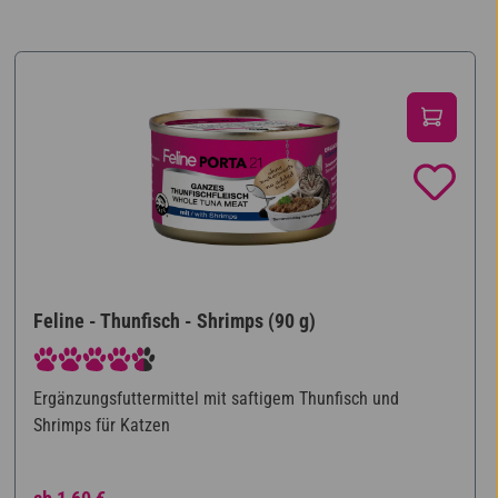
Feline - Thunfisch - Shrimps (90 g)
Durchschnittliche Bewertung von 4.5 von 5 Sternen
Ergänzungsfuttermittel mit saftigem Thunfisch und
Shrimps für Katzen
Regulärer Preis: