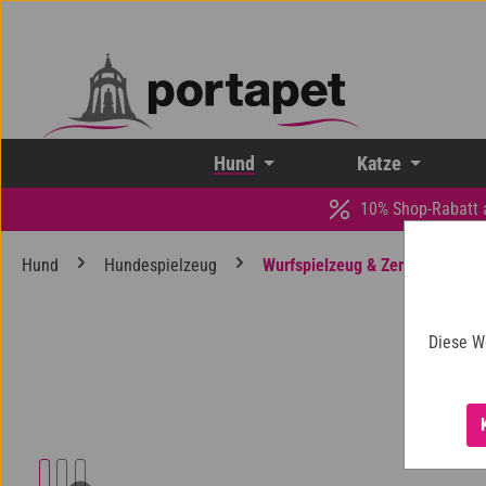
 Hauptinhalt springen
Zur Suche springen
Zur Hauptnavigation springen
Hund
Katze
10% Shop-Rabatt 
Hund
Hundespielzeug
Wurfspielzeug & Zerrspielzeug
Diese W
Bildergalerie überspringen