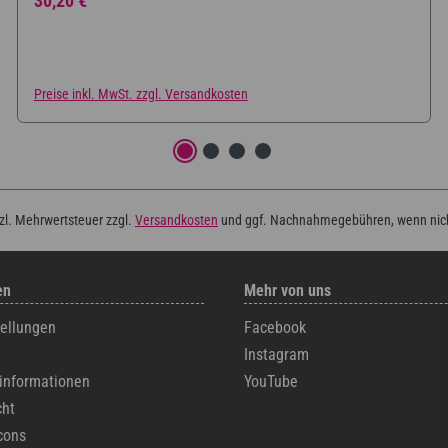
30,20 €
Preise inkl. MwSt. zzgl. Versandkosten
tzl. Mehrwertsteuer zzgl.
Versandkosten
und ggf. Nachnahmegebühren, wenn nic
en
Mehr von uns
tellungen
Facebook
Instagram
informationen
YouTube
cht
cons