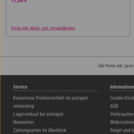
17,30 €
Preise inkl. MwSt. zzgl. Versandkosten
Alle Preise inkl. gese
Service
Information
Kostenlose Prämienartikel im portapet
Cookie-Eins
onlineshop
AGB
Lagerverkauf bei portapet
Verbraucher
Newsletter
Widerrufsre
Zahlungsarten im Überblick
Siegel und I