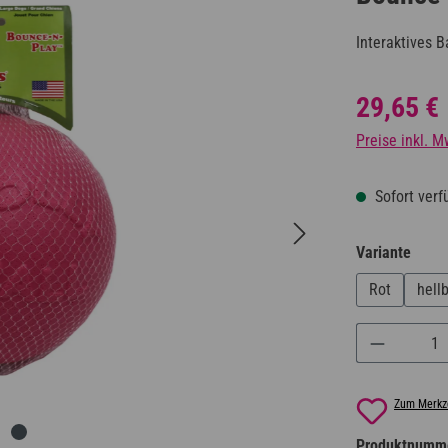
Interaktives 
Regulärer Prei
29,65 €
Preise inkl. M
Sofort verfü
ausw
Variante
Rot
hell
Produkt A
Zum Merkze
Produktnumm