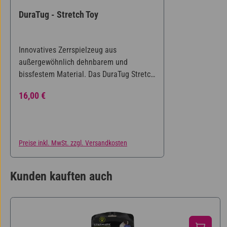
DuraTug - Stretch Toy
Innovatives Zerrspielzeug aus
außergewöhnlich dehnbarem und
bissfestem Material. Das DuraTug Stretch
Toy eignet sich sowohl für große als auch
Regulärer Preis:
16,00 €
für kleine Hunde. Bei Zerrspielen schont
es die Zähne und das Zahnfleisch des
Hundes und liegt dank seiner Form
zuverlässig in der Hand des
Preise inkl. MwSt. zzgl. Versandkosten
Hundehalters. Zusätzlich ist das
Spielzeug schwimmfest, lebensmittelecht
und spülmaschinenfest.
Kunden kauften auch
Produktgalerie überspringen