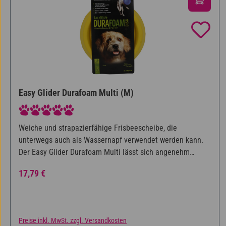
Easy Glider Durafoam Multi (M)
Durchschnittliche Bewertung von 5 von 5 Sternen
Weiche und strapazierfähige Frisbeescheibe, die
unterwegs auch als Wassernapf verwendet werden kann.
Der Easy Glider Durafoam Multi lässt sich angenehm
werfen und fangen. Aus schwimmfähigem Material mit
Regulärer Preis:
17,79 €
zahnreinigender Wirkung. In zwei Größen erhältlich.
Preise inkl. MwSt. zzgl. Versandkosten