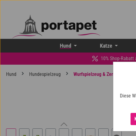
 Hauptinhalt springen
Zur Suche springen
Zur Hauptnavigation springen
Hund
Katze
10% Shop-Rabatt 
Hund
Hundespielzeug
Wurfspielzeug & Zerrspielzeug
Diese W
Bildergalerie überspringen