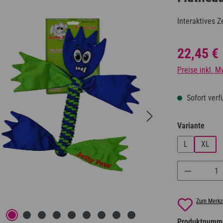
Interaktives Z
Regulärer Prei
22,45 €
Preise inkl. M
Sofort verfü
ausw
Variante
L
XL
Produkt A
Zum Merkze
Produktnumm