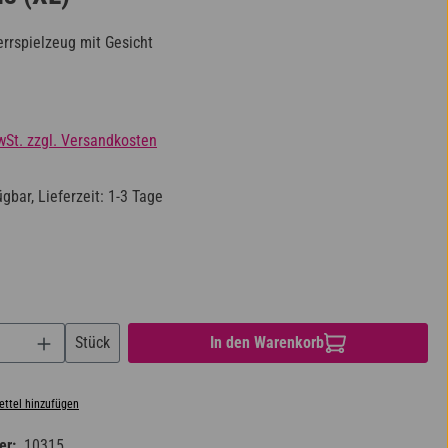
errspielzeug mit Gesicht
s:
wSt. zzgl. Versandkosten
gbar, Lieferzeit: 1-3 Tage
ählen
nzahl: Gib den gewünschten Wert ein oder benu
Stück
In den Warenkorb
ttel hinzufügen
er:
10315