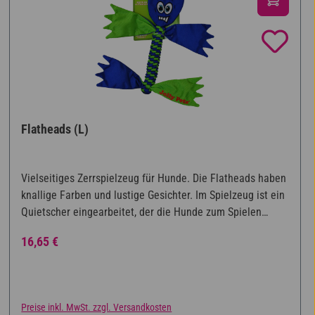
Flatheads (L)
Vielseitiges Zerrspielzeug für Hunde. Die Flatheads haben
knallige Farben und lustige Gesichter. Im Spielzeug ist ein
Quietscher eingearbeitet, der die Hunde zum Spielen
animiert. Der geflochtene Körper trägt bei Gebrauch zur
Regulärer Preis:
16,65 €
Zahnreinigung bei.
Preise inkl. MwSt. zzgl. Versandkosten