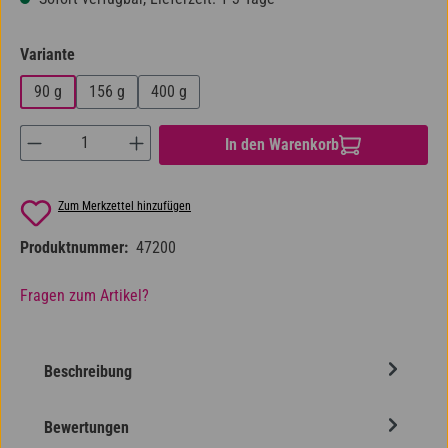
auswählen
Variante
90 g
156 g
400 g
Produkt Anzahl: Gib den gewünschten Wert ein od
In den Warenkorb
Zum Merkzettel hinzufügen
Produktnummer:
47200
Fragen zum Artikel?
Beschreibung
Bewertungen