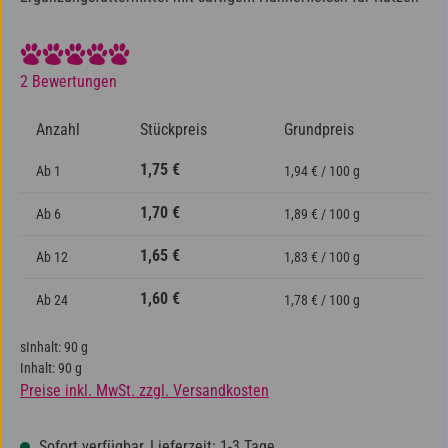
Durchschnittliche Bewertung von 5 von 5 Sternen
2 Bewertungen
Anzahl
Stückpreis
Grundpreis
1,75 €
Ab
1
1,94 € / 100 g
1,70 €
Ab
6
1,89 € / 100 g
1,65 €
Ab
12
1,83 € / 100 g
1,60 €
Ab
24
1,78 € / 100 g
sInhalt:
90 g
Inhalt:
90 g
Preise inkl. MwSt. zzgl. Versandkosten
Sofort verfügbar, Lieferzeit: 1-3 Tage