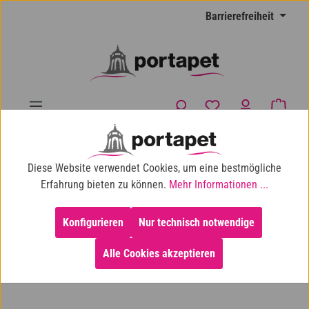
Zum Hauptinhalt springen
Barrierefreiheit
Du hast 0 Produkte
Waren
10% Shop-Rabatt ab 100 € Einkaufswert
Diese Website verwendet Cookies, um eine bestmögliche
Katze
Katzenfutter
Katzen-Nassfutter
Erfahrung bieten zu können.
Mehr Informationen ...
Konfigurieren
Nur technisch notwendige
Alle Cookies akzeptieren
Bildergalerie überspringen