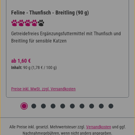
Feline - Thunfisch - Breitling (90 g)
Durchschnittliche Bewertung von 4 von 5 Sternen
Getreidefreies Ergänzungsfuttermittel mit Thunfisch und
Breitling für sensible Katzen
Regulärer Preis:
ab
1,60 €
Inhalt:
90 g
(1,78 € / 100 g)
Preise inkl. MwSt. zzgl. Versandkosten
Alle Preise inkl. gesetzl. Mehrwertsteuer zzgl.
Versandkosten
und ggf.
Nachnahmegebühren, wenn nicht anders angegeben.