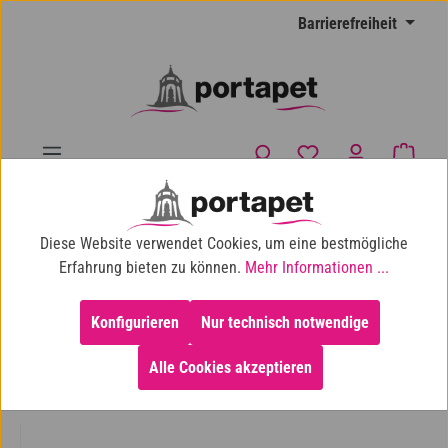
Zum Hauptinhalt springen
Barrierefreiheit
Du hast 0 Produkte
Waren
10% Shop-Rabatt ab 100 € Einkaufswert
Diese Website verwendet Cookies, um eine bestmögliche
Katze
Katzenspielzeug
Beschäftigung
Erfahrung bieten zu können.
Mehr Informationen ...
Konfigurieren
Nur technisch notwendige
Alle Cookies akzeptieren
Bildergalerie überspringen