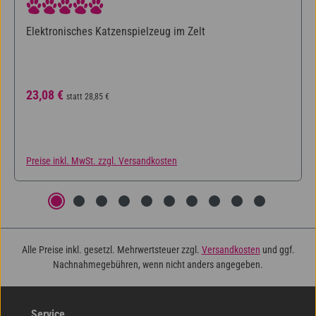
Durchschnittliche Bewertung von 5 von 5 Sternen
Elektronisches Katzenspielzeug im Zelt
Verkaufspreis:
Regulärer Preis:
23,08 €
statt
28,85 €
Preise inkl. MwSt. zzgl. Versandkosten
Alle Preise inkl. gesetzl. Mehrwertsteuer zzgl.
Versandkosten
und ggf.
Nachnahmegebühren, wenn nicht anders angegeben.
Service