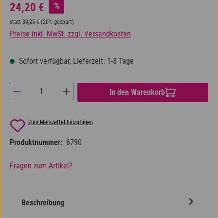
Verkaufspreis:
%
24,20 €
Regulärer Preis:
statt
30,25 €
(20% gespart)
Preise inkl. MwSt. zzgl. Versandkosten
Sofort verfügbar, Lieferzeit: 1-3 Tage
Produkt Anzahl: Gib den gewünschten Wert ein od
In den Warenkorb
Zum Merkzettel hinzufügen
Produktnummer:
6790
Fragen zum Artikel?
Beschreibung