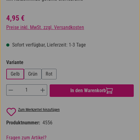
Regulärer Preis:
4,95 €
Preise inkl. MwSt. zzgl. Versandkosten
Sofort verfügbar, Lieferzeit: 1-3 Tage
auswählen
Variante
Gelb
Grün
Rot
Produkt Anzahl: Gib den gewünschten Wert ein od
In den Warenkorb
Zum Merkzettel hinzufügen
Produktnummer:
4556
Fragen zum Artikel?