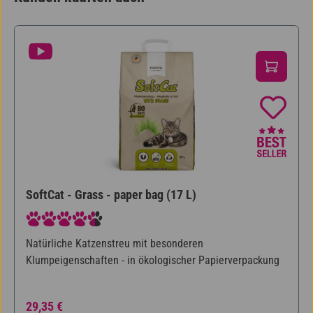
Produktgalerie überspringen
SoftCat - Grass - paper bag (17 L)
Durchschnittliche Bewertung von 4.6 von 5 Sternen
Natürliche Katzenstreu mit besonderen
Klumpeigenschaften - in ökologischer Papierverpackung
Regulärer Preis:
29,35 €