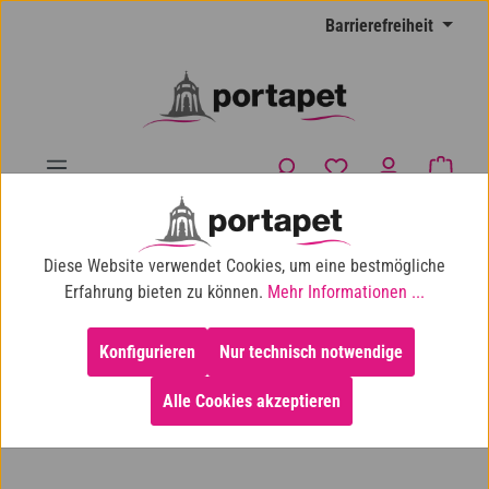
Zum Hauptinhalt springen
Barrierefreiheit
Du hast 0 Produkte
Waren
10% Shop-Rabatt ab 100 € Einkaufswert
Diese Website verwendet Cookies, um eine bestmögliche
Katze
Katzenspielzeug
mit Katzenminze
Erfahrung bieten zu können.
Mehr Informationen ...
Konfigurieren
Nur technisch notwendige
Alle Cookies akzeptieren
Bildergalerie überspringen